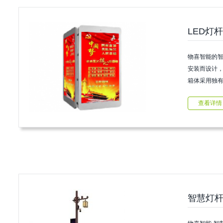
LED灯杆
物喜智能的智
安装而设计
箱体采用独
美观，内嵌
查看详情
掌控...
智慧灯